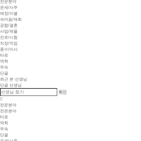
전문분야
운세/사주
애정/이별
속마음/재회
궁합/결혼
사업/재물
진로/시험
직장/직업
풍수/이사
타로
역학
무속
단골
최근 본 선생님
단골 선생님
확인
전문분야
전문분야
타로
역학
무속
단골
운세/사주