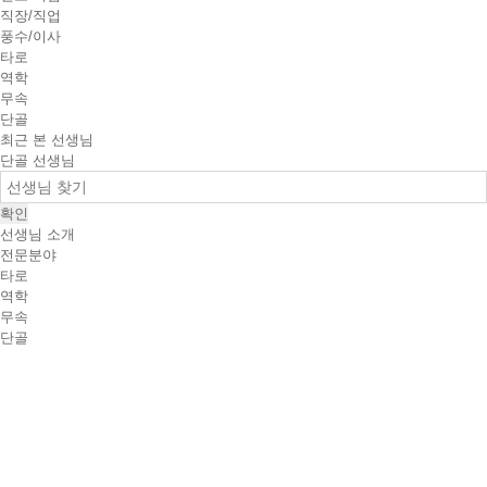
직장/직업
풍수/이사
타로
역학
무속
단골
최근 본 선생님
단골 선생님
확인
선생님 소개
전문분야
타로
역학
무속
단골