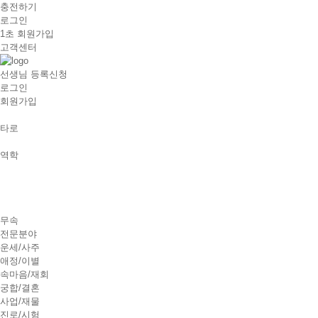
충전하기
로그인
1초 회원가입
고객센터
선생님 등록신청
로그인
회원가입
타로
역학
무속
전문분야
운세/사주
애정/이별
속마음/재회
궁합/결혼
사업/재물
진로/시험