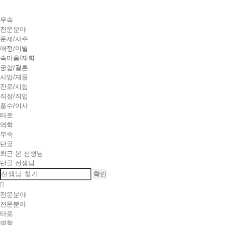
무속
전문분야
운세/사주
애정/이별
속마음/재회
궁합/결혼
사업/재물
진로/시험
직장/직업
풍수/이사
타로
역학
무속
단골
최근 본 선생님
단골 선생님
확인
전문분야
전문분야
타로
역학