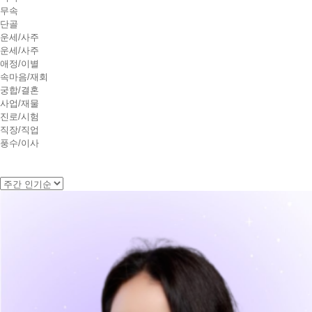
무속
단골
운세/사주
운세/사주
애정/이별
속마음/재회
궁합/결혼
사업/재물
진로/시험
직장/직업
풍수/이사