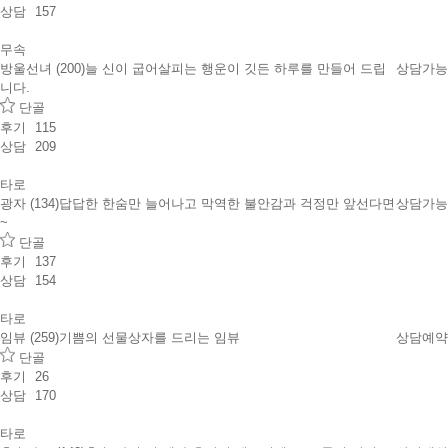
상담
157
무속
방울선녀 (200)
늘 신이 굽어살피는 행운이 깃든 하루를 만들어 드립
상담가능
니다.
단골
후기
115
상담
209
타로
광자 (134)
답답한 한숨만 늘어나고 막역한 불안감과 걱정만 앞선다면
상담가능
~
단골
후기
137
상담
154
타로
임뷰 (259)
기쁨의 선물상자를 드리는 임뷰
상담예약
단골
후기
26
상담
170
타로