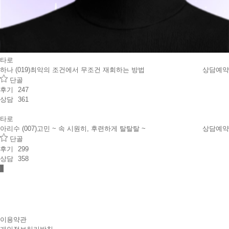
타로
하나 (019)
최악의 조건에서 무조건 재회하는 방법
상담예약
단골
후기
247
상담
361
타로
아리수 (007)
고민 ~ 속 시원히, 후련하게 탈탈탈 ~
상담예약
단골
후기
299
상담
358
1
이용약관