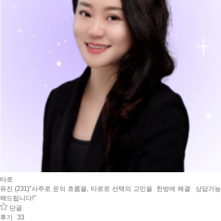
타로
유진 (231)
"사주로 운의 흐름을, 타로로 선택의 고민을 한방에 해결
상담가능
해드립니다!"
단골
후기
33