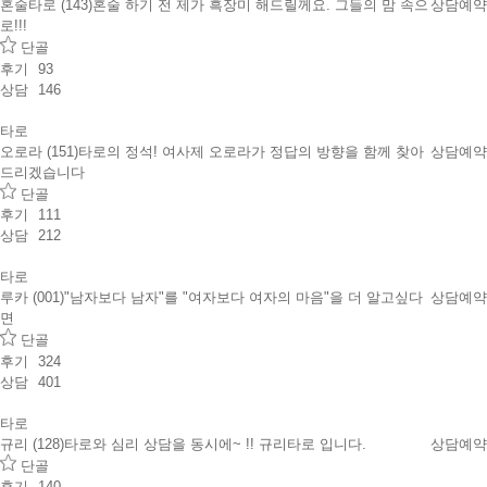
혼술타로 (143)
혼술 하기 전 제가 흑장미 해드릴께요. 그들의 맘 속으
상담예약
로!!!
단골
후기
93
상담
146
타로
오로라 (151)
타로의 정석! 여사제 오로라가 정답의 방향을 함께 찾아
상담예약
드리겠습니다
단골
후기
111
상담
212
타로
루카 (001)
"남자보다 남자"를 "여자보다 여자의 마음"을 더 알고싶다
상담예약
면
단골
후기
324
상담
401
타로
규리 (128)
타로와 심리 상담을 동시에~ !! 규리타로 입니다.
상담예약
단골
후기
140