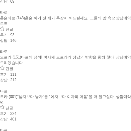
상담
69
타로
혼술타로 (143)
혼술 하기 전 제가 흑장미 해드릴께요. 그들의 맘 속으
상담예약
로!!!
단골
후기
93
상담
146
타로
오로라 (151)
타로의 정석! 여사제 오로라가 정답의 방향을 함께 찾아
상담예약
드리겠습니다
단골
후기
111
상담
212
타로
루카 (001)
"남자보다 남자"를 "여자보다 여자의 마음"을 더 알고싶다
상담예약
면
단골
후기
324
상담
401
타로