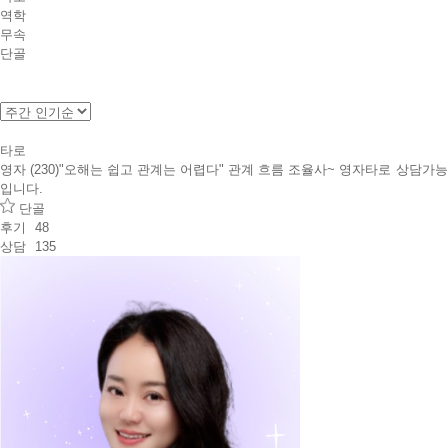
역학
무속
단골
타로
영자 (230)
"오해는 쉽고 관계는 어렵다" 관계 흐름 조율사~ 영자타로
상담가능
입니다.
단골
후기
48
상담
135