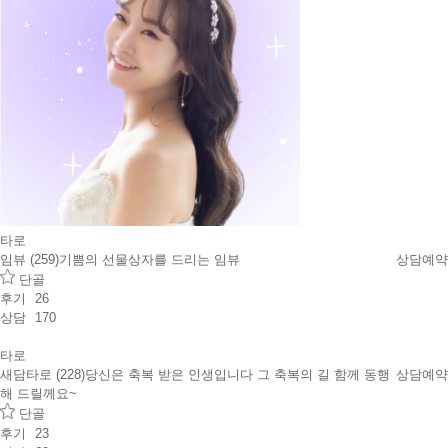
타로
임뷰 (259)
기쁨의 선물상자를 드리는 임뷰
상담예약
단골
후기
26
상담
170
타로
새담타로 (228)
당신은 축복 받은 인생입니다 그 축복의 길 함께 동행
상담예약
해 드릴께요~
단골
후기
23