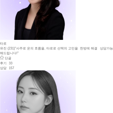
타로
유진 (231)
"사주로 운의 흐름을, 타로로 선택의 고민을 한방에 해결
상담가능
해드립니다!"
단골
후기
33
상담
157