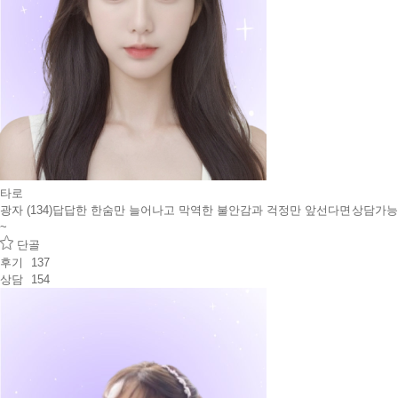
타로
광자 (134)
답답한 한숨만 늘어나고 막역한 불안감과 걱정만 앞선다면
상담가능
~
단골
후기
137
상담
154