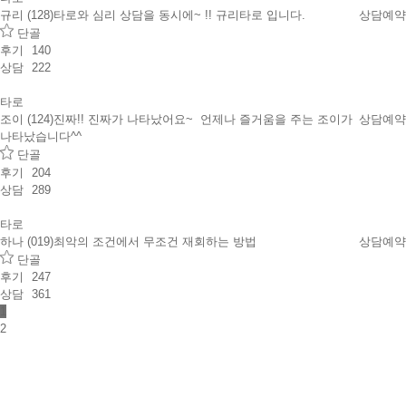
규리 (128)
타로와 심리 상담을 동시에~ !! 규리타로 입니다.
상담예약
단골
후기
140
상담
222
타로
조이 (124)
진짜!! 진짜가 나타났어요~ 언제나 즐거움을 주는 조이가
상담예약
나타났습니다^^
단골
후기
204
상담
289
타로
하나 (019)
최악의 조건에서 무조건 재회하는 방법
상담예약
단골
후기
247
상담
361
1
2