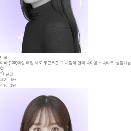
타로
디바 (138)
매일 매일 봐도 두근두근 그 사람의 연애 속마음 ~ 속타로
상담가능
💞
단골
후기
156
상담
194