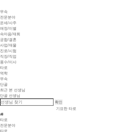
무속
전문분야
운세/사주
애정/이별
속마음/재회
궁합/결혼
사업/재물
진로/시험
직장/직업
풍수/이사
타로
역학
무속
단골
최근 본 선생님
단골 선생님
확인
기묘한
타로
타로
전문분야
타로