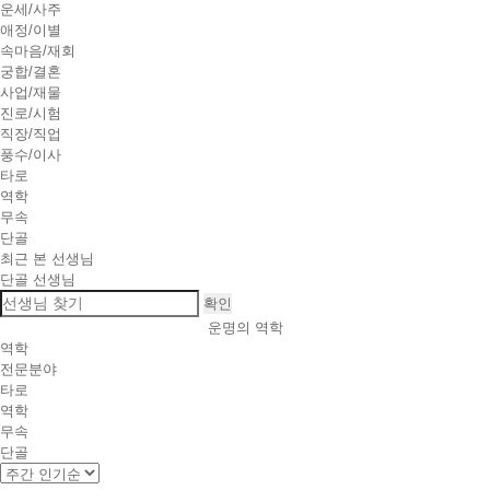
운세/사주
애정/이별
속마음/재회
궁합/결혼
사업/재물
진로/시험
직장/직업
풍수/이사
타로
역학
무속
단골
최근 본 선생님
단골 선생님
확인
운명의
역학
역학
전문분야
타로
역학
무속
단골