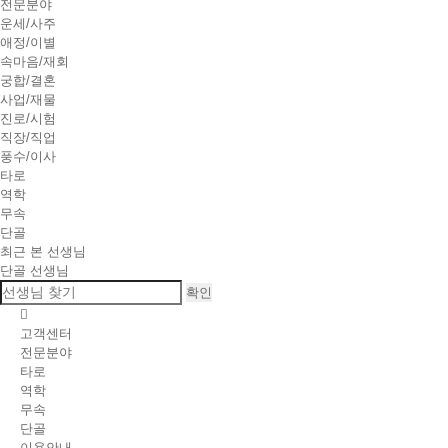
전문분야
운세/사주
애정/이별
속마음/재회
궁합/결혼
사업/재물
진로/시험
직장/직업
풍수/이사
타로
역학
무속
단골
최근 본 선생님
단골 선생님
확인
고객센터
전문분야
타로
역학
무속
단골
이용안내